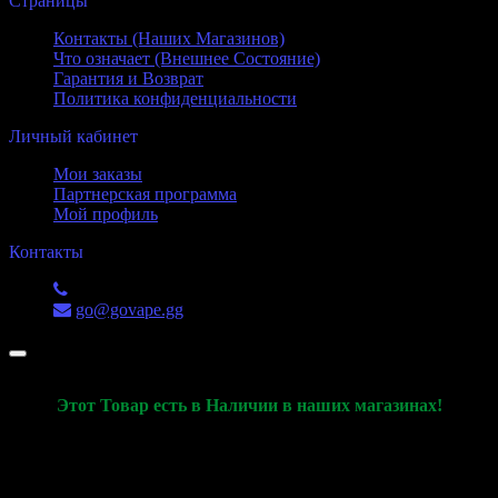
Страницы
Контакты (Наших Магазинов)
Что означает (Внешнее Состояние)
Гарантия и Возврат
Политика конфиденциальности
Личный кабинет
Мои заказы
Партнерская программа
Мой профиль
Контакты
+7 (988) 551-52-53
go@govape.gg
Этот Товар есть в Наличии в наших магазинах!
Данная Карточка товара используется только для
демонстрации характеристик товара и его актуального