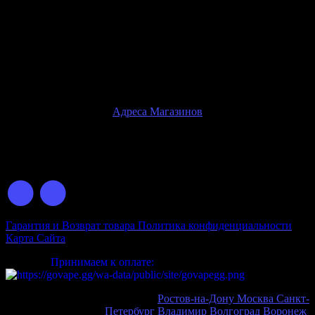
наличия в наших розничных магазинах
Ознакомиться с товаром, оплатить и купить товар, вы сможете
только при личном посещении розничного магазина
Внимание!
Физические магазины находятся только в
г.Ростов-на-Дону
Адреса Магазинов
© 2026 GOVAPE.GG Интернет-Магазин Электронных
Сигарет
Гарантия и Возврат товара
Политика конфиденциальности
Карта Сайта
Принимаем к оплате:
Ростов-на-Дону
Москва
Санкт-
Петербург
Владимир
Волгоград
Воронеж