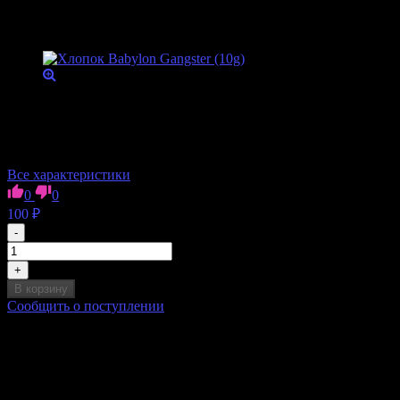
Хлопок Babylon Gangster (10g)
Органический хлопок для настоящих гангстеров из мира
вейпинга. Чистейший вкус ваших любимых жидкостей!
Хватит примерно на 25 намоток
Бренд
Babylon
Все характеристики
0
0
100
₽
-
+
В корзину
Сообщить о поступлении
Сообщить о поступлении товара
Ваша просьба принята!
Вы получите уведомление о поступлении товара в продажу
на указанные Вами контакты