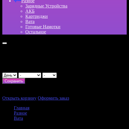
Разное
Зарядные Устройства
АКБ
Картриджи
Вата
Готовые Намотки
Остальное
Укажите возраст
День рождения
Сохранить
×
Итого:
0
₽
Открыть корзину
Оформить заказ
Главная
Разное
Вата
Хлопок Babylon Gangster (10g)