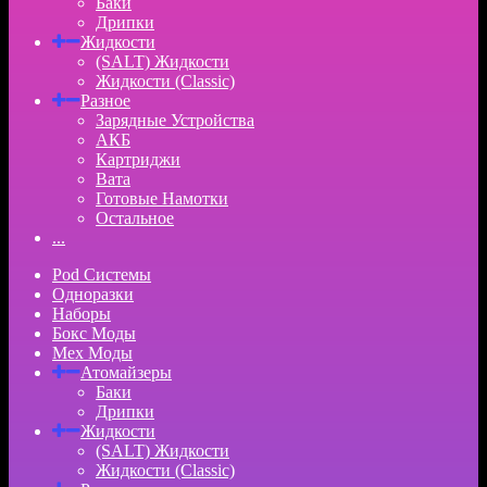
Баки
Дрипки
Жидкости
(SALT) Жидкости
Жидкости (Classic)
Разное
Зарядные Устройства
АКБ
Картриджи
Вата
Готовые Намотки
Остальное
...
Pod Системы
Одноразки
Наборы
Бокс Моды
Мех Моды
Атомайзеры
Баки
Дрипки
Жидкости
(SALT) Жидкости
Жидкости (Classic)