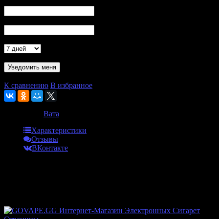
Ваш E-Mail
Номер моб. телефона (SMS)
Актуальность
- обязательно к заполнению минимум одно из полей
Проверка...
К сравнению
В избранное
Категории:
Вата
Характеристики
Отзывы
ВКонтакте
Характеристики
Бренд
Babylon
Отзывы
ВКонтакте