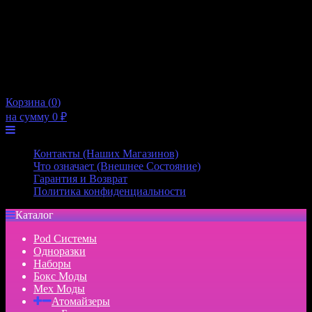
10:00 — 21:00
Пятница
10:00 — 21:00
Суббота
10:00 — 20:00
Воскресенье
10:00 — 20:00
×
Корзина (
0
)
на сумму
0
₽
Меню
Контакты (Наших Магазинов)
Что означает (Внешнее Состояние)
Гарантия и Возврат
Политика конфиденциальности
Каталог
Pod Системы
Одноразки
Наборы
Бокс Моды
Мех Моды
Атомайзеры