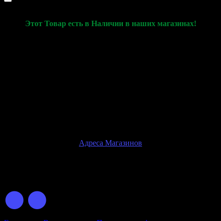
Этот Товар есть в Наличии в наших магазинах!
Данная Карточка товара используется только для
демонстрации характеристик товара и его актуального
наличия в наших розничных магазинах
Ознакомиться с товаром, оплатить и купить товар, вы сможете
только при личном посещении розничного магазина
Внимание!
Физические магазины находятся только в
г.Ростов-на-Дону
Адреса Магазинов
© 2026 GOVAPE.GG Интернет-Магазин Электронных
Сигарет