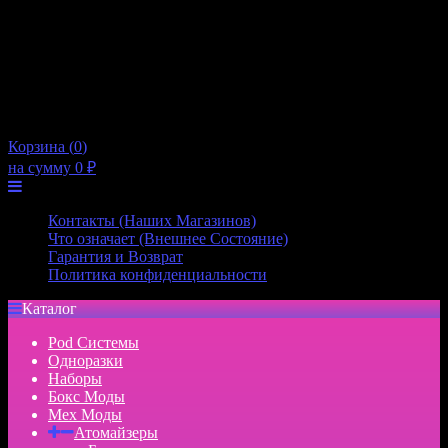
10:00 — 21:00
Пятница
10:00 — 21:00
Суббота
10:00 — 20:00
Воскресенье
10:00 — 20:00
×
Корзина (
0
)
на сумму
0
₽
Меню
Контакты (Наших Магазинов)
Что означает (Внешнее Состояние)
Гарантия и Возврат
Политика конфиденциальности
Каталог
Pod Системы
Одноразки
Наборы
Бокс Моды
Мех Моды
Атомайзеры