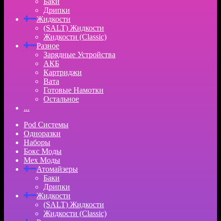
Баки
Дрипки
Жидкости
(SALT) Жидкости
Жидкости (Classic)
Разное
Зарядные Устройства
АКБ
Картриджи
Вата
Готовые Намотки
Остальное
...
Pod Системы
Одноразки
Наборы
Бокс Моды
Мех Моды
Атомайзеры
Баки
Дрипки
Жидкости
(SALT) Жидкости
Жидкости (Classic)