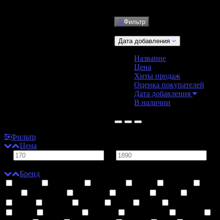
Фильтр
Сортировать:
Дата добавления
Название
Цена
Хиты продаж
Оценка покупателей
Дата добавления
В наличии
Не найдено ни одного товара.
Фильтр
Цена
от
до
руб.
Бренд
Adalya
Bad Drip
Bazooka
Bmor
Brusko
City
Digiflavor
Doo One
DotMod
Duall
Ejoy
Eleaf
Elf Bar
Enjoy
Elux
EOS
Fata Morgana
Fizzy
Geekvape
GipPro
Hong Kong
Hotcig