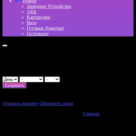
Разное
Зарядные Устройства
АКБ
Картриджи
Вата
Готовые Намотки
Остальное
Укажите возраст
День рождения
Сохранить
×
Итого:
0
₽
Открыть корзину
Оформить заказ
Главная
Одноразки
Одноразки