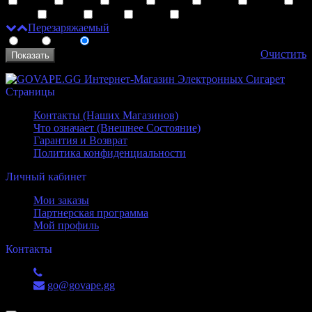
19 мл
23 мл
28 мл
24 мл
32 мл
30 мл
40 мл
60 мл
0 мл
26 мл
80 мл
Перезаряжаемый
Да
Нет
Неважно
Очистить
Страницы
Контакты (Наших Магазинов)
Что означает (Внешнее Состояние)
Гарантия и Возврат
Политика конфиденциальности
Личный кабинет
Мои заказы
Партнерская программа
Мой профиль
Контакты
+7 (988) 551-52-53
go@govape.gg