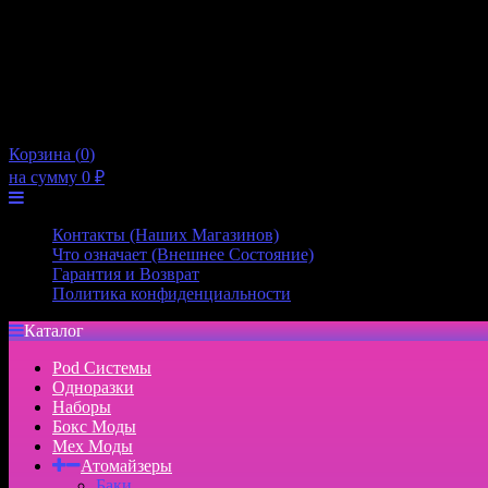
Пятница
10:00 — 21:00
Суббота
10:00 — 20:00
Воскресенье
10:00 — 20:00
×
Корзина (
0
)
на сумму
0
₽
Меню
Контакты (Наших Магазинов)
Что означает (Внешнее Состояние)
Гарантия и Возврат
Политика конфиденциальности
Каталог
Pod Системы
Одноразки
Наборы
Бокс Моды
Мех Моды
Атомайзеры
Баки