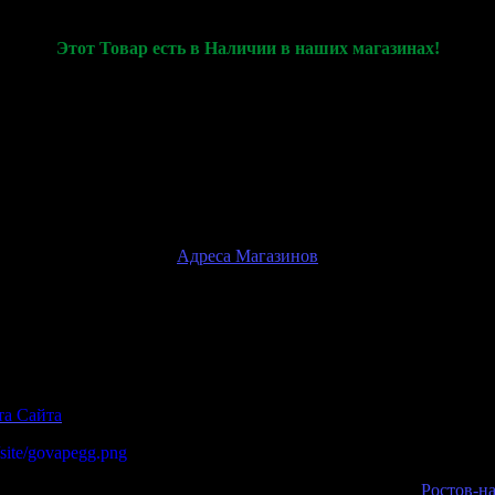
Этот Товар есть в Наличии в наших магазинах!
только для демонстрации характеристик товара и его актуальног
 оплатить и купить товар, вы сможете только при личном посещ
Внимание!
Физические магазины находятся только в
г.Ростов-на-Дону
Адреса Магазинов
та Сайта
Ростов-н