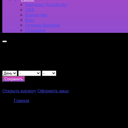
Зарядные Устройства
АКБ
Картриджи
Вата
Готовые Намотки
Остальное
Укажите возраст
День рождения
Сохранить
Итого:
0
₽
Открыть корзину
Оформить заказ
Главная
Корзина
0
0
₽