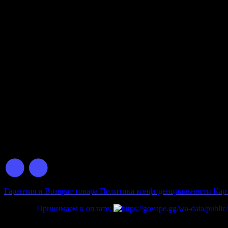
Данная Карточка товара используется 
Ознакомиться с товаром,
© 2026 GOVAPE.GG Интернет-Магазин Электронных Сигарет
Гарантия и Возврат товара
Политика конфиденциальности
Кар
Принимаем к оплате: