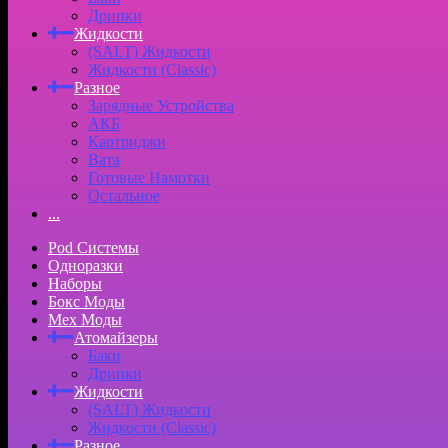
Дрипки
Жидкости
(SALT) Жидкости
Жидкости (Classic)
Разное
Зарядные Устройства
АКБ
Картриджи
Вата
Готовые Намотки
Остальное
...
Pod Системы
Одноразки
Наборы
Бокс Моды
Мех Моды
Атомайзеры
Баки
Дрипки
Жидкости
(SALT) Жидкости
Жидкости (Classic)
Разное