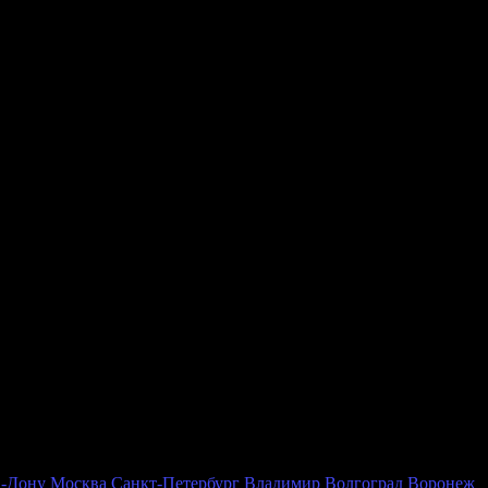
о наличия в наших розничных магазинах
ении розничного магазина
а-Дону
Москва
Санкт-Петербург
Владимир
Волгоград
Воронеж