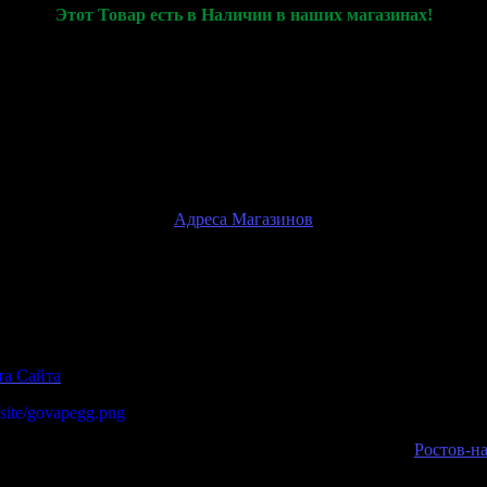
Этот Товар есть в Наличии в наших магазинах!
только для демонстрации характеристик товара и его актуальног
 оплатить и купить товар, вы сможете только при личном посещ
Внимание!
Физические магазины находятся только в
г.Ростов-на-Дону
Адреса Магазинов
та Сайта
Ростов-н