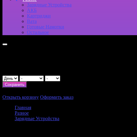
Зарядные Устройства
АКБ
Картриджи
Вата
Готовые Намотки
Остальное
Укажите возраст
День рождения
Сохранить
Итого:
0
₽
Открыть корзину
Оформить заказ
Главная
Разное
Зарядные Устройства
Испаритель Magma AIO Famovape
Испаритель Magma AIO Famovape