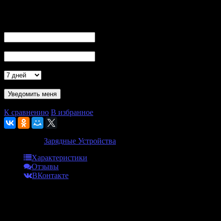
Ваша просьба принята!
Вы получите уведомление о поступлении товара в продажу на
Ваш E-Mail
Номер моб. телефона (SMS)
Актуальность
- обязательно к заполнению минимум одно из полей
Проверка...
К сравнению
В избранное
Категории:
Зарядные Устройства
Характеристики
Отзывы
ВКонтакте
Характеристики
Бренд
Famovape
Совместимы
Famovape Magma AIO