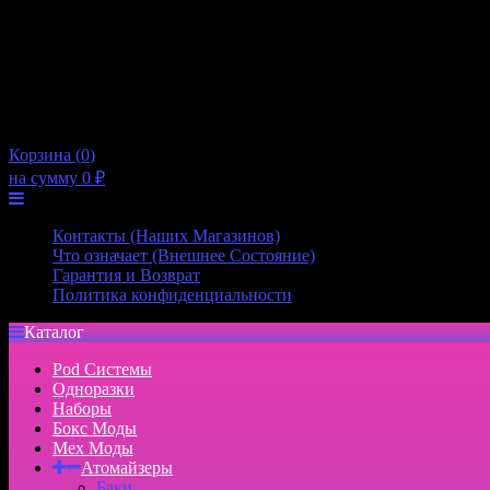
Пятница
10:00 — 21:00
Суббота
10:00 — 20:00
Воскресенье
10:00 — 20:00
×
Корзина (
0
)
на сумму
0
₽
Меню
Контакты (Наших Магазинов)
Что означает (Внешнее Состояние)
Гарантия и Возврат
Политика конфиденциальности
Каталог
Pod Системы
Одноразки
Наборы
Бокс Моды
Мех Моды
Атомайзеры
Баки