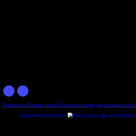
Данная Карточка товара используется 
Ознакомиться с товаром,
© 2026 GOVAPE.GG Интернет-Магазин Электронных Сигарет
Гарантия и Возврат товара
Политика конфиденциальности
Кар
Принимаем к оплате: