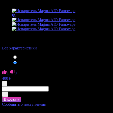
Артикул:
Бренд
Famovape
Все характеристики
M2 Coil 1.2 MTL Coil
400
₽
M1 Coil 0.4 DL Mesh Coil
400
₽
1
0
400
₽
-
+
В корзину
Сообщить о поступлении
Сообщить о поступлении товара