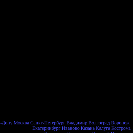
о наличия в наших розничных магазинах
ении розничного магазина
а-Дону
Москва
Санкт-Петербург
Владимир
Волгоград
Воронеж
Екатеринбург
Иваново
Казань
Калуга
Кострома