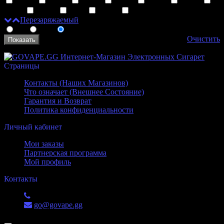
19 мл
23 мл
28 мл
24 мл
32 мл
30 мл
40 мл
60 мл
0 мл
26 мл
80 мл
Перезаряжаемый
Да
Нет
Неважно
Очистить
Страницы
Контакты (Наших Магазинов)
Что означает (Внешнее Состояние)
Гарантия и Возврат
Политика конфиденциальности
Личный кабинет
Мои заказы
Партнерская программа
Мой профиль
Контакты
+7 (988) 551-52-53
go@govape.gg