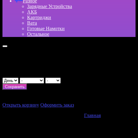
Разное
Зарядные Устройства
АКБ
Картриджи
Вата
Готовые Намотки
Остальное
Укажите возраст
День рождения
Сохранить
×
Итого:
0
₽
Открыть корзину
Оформить заказ
Главная
Одноразки
Одноразки