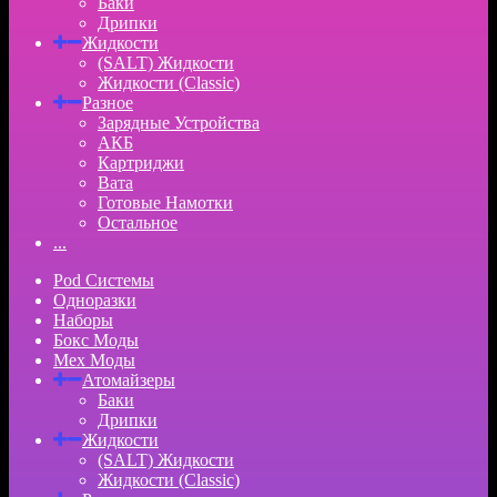
Баки
Дрипки
Жидкости
(SALT) Жидкости
Жидкости (Classic)
Разное
Зарядные Устройства
АКБ
Картриджи
Вата
Готовые Намотки
Остальное
...
Pod Системы
Одноразки
Наборы
Бокс Моды
Мех Моды
Атомайзеры
Баки
Дрипки
Жидкости
(SALT) Жидкости
Жидкости (Classic)