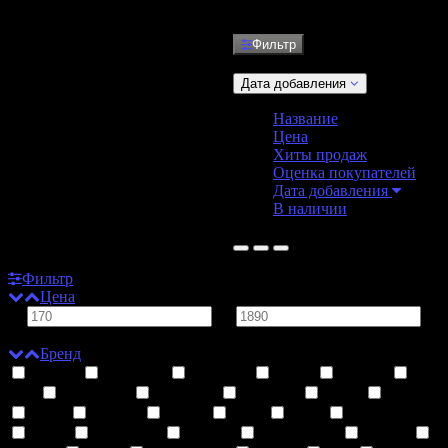
Фильтр
Сортировать:
Дата добавления
Название
Цена
Хиты продаж
Оценка покупателей
Дата добавления
В наличии
Не найдено ни одного товара.
Фильтр
Цена
от
до
руб.
Бренд
Adalya
Bad Drip
Bazooka
Bmor
Brusko
City
Digiflavor
Doo One
DotMod
Duall
Ejoy
Eleaf
Elf Bar
Enjoy
Elux
EOS
Fata Morgana
Fizzy
Geekvape
GipPro
Hong Kong
Hotcig