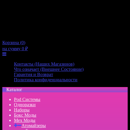
10:00 — 21:00
Пятница
10:00 — 21:00
Суббота
10:00 — 20:00
Воскресенье
10:00 — 20:00
×
Корзина (
0
)
на сумму
0
₽
Меню
Контакты (Наших Магазинов)
Что означает (Внешнее Состояние)
Гарантия и Возврат
Политика конфиденциальности
Каталог
Pod Системы
Одноразки
Наборы
Бокс Моды
Мех Моды
Атомайзеры