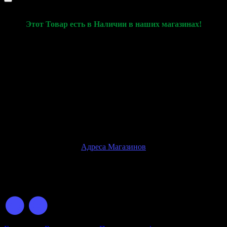
Этот Товар есть в Наличии в наших магазинах!
Данная Карточка товара используется только для
демонстрации характеристик товара и его актуального
наличия в наших розничных магазинах
Ознакомиться с товаром, оплатить и купить товар, вы сможете
только при личном посещении розничного магазина
Внимание!
Физические магазины находятся только в
г.Ростов-на-Дону
Адреса Магазинов
© 2026 GOVAPE.GG Интернет-Магазин Электронных
Сигарет