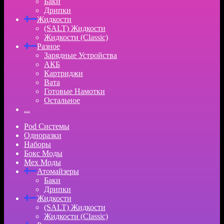
Баки
Дрипки
Жидкости
(SALT) Жидкости
Жидкости (Classic)
Разное
Зарядные Устройства
АКБ
Картриджи
Вата
Готовые Намотки
Остальное
...
Pod Системы
Одноразки
Наборы
Бокс Моды
Мех Моды
Атомайзеры
Баки
Дрипки
Жидкости
(SALT) Жидкости
Жидкости (Classic)