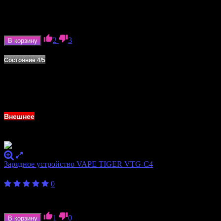
Ёмкость аккумулятора
900 мАч
Формат аккумулятора
18350
Ток отдачи
18 А
2
3
В корзину
В наличии
Состояние 4/5
Внешнее
Зарядное устройство VAPE TIGER VTG-C4
600
₽
0
Количество слотов
4
Формат аккумулятора
18350, 18650
1
0
В корзину