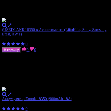
(USED) АКБ 18350 в Ассортименте (LiitoKala, Sony, Samsung,
Efest, AWT)
260
₽
0
0
0
В корзину
В наличии
Перетащите несколько товаров в список
sale
в бекенде вашего
интернет-магазина (список находится в левой колонке в
разделе «Товары»), и эти товары будут автоматически
опубликованы здесь на витрине вашего магазина.
Хиты Продаж
Аккумулятор Enook 18350 (900mAh 18A)
400
₽
0