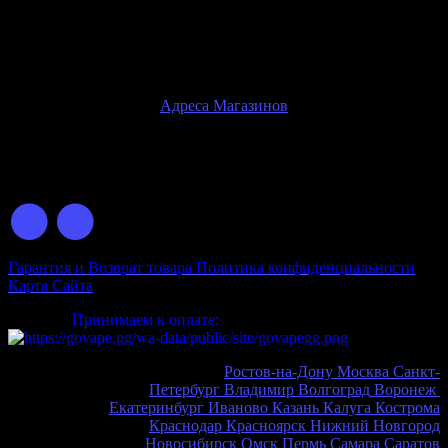
только при личном посещении розничного магазина
Внимание!
Физические магазины находятся только в
г.Ростов-на-Дону
Адреса Магазинов
© 2026 GOVAPE.GG Интернет-Магазин Электронных
Сигарет
Гарантия и Возврат товара
Политика конфиденциальности
Карта Сайта
Принимаем к оплате:
Ростов-на-Дону
Москва
Санкт-
Петербург
Владимир
Волгоград
Воронеж
Екатеринбург
Иваново
Казань
Калуга
Кострома
Краснодар
Красноярск
Нижний Новгород
Новосибирск
Омск
Пермь
Самара
Саратов