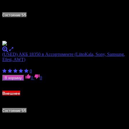
Состояние 5/5
(USED) АКБ 18350 в Ассортименте (LiitoKala, Sony, Samsung,
Efest, AWT)
260
₽
0
0
0
В корзину
В наличии
Внешнее
Состояние 5/5