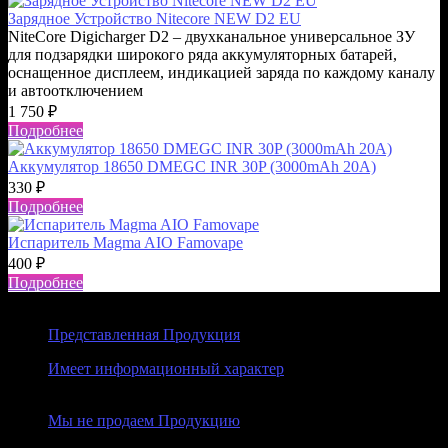
Зарядное Устройство Nitecore NEW D2 EU
NiteCore Digicharger D2 – двухканальное универсальное ЗУ
для подзарядки широкого ряда аккумуляторных батарей,
оснащенное дисплеем, индикацией заряда по каждому каналу
и автоотключением
1 750
₽
Подробнее
Аккумулятор 18650 DMEGC INR 30P (3000mAh 20A)
330
₽
Подробнее
Испаритель Magma AIO Famovape
400
₽
Подробнее
Представленная Продукция
Имеет информационный характер
Мы не продаем Продукцию