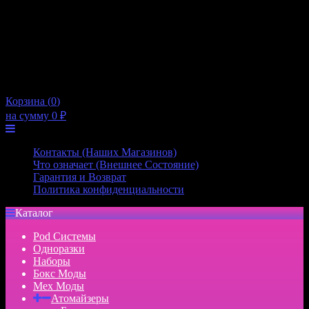
10:00 — 21:00
Пятница
10:00 — 21:00
Суббота
10:00 — 20:00
Воскресенье
10:00 — 20:00
×
Корзина (
0
)
на сумму
0
₽
Меню
Контакты (Наших Магазинов)
Что означает (Внешнее Состояние)
Гарантия и Возврат
Политика конфиденциальности
Каталог
Pod Системы
Одноразки
Наборы
Бокс Моды
Мех Моды
Атомайзеры