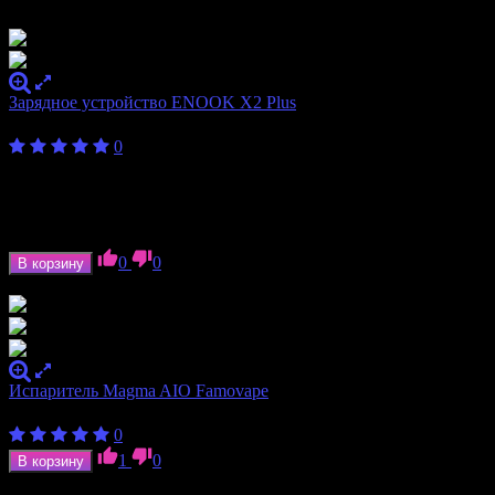
Зарядное устройство ENOOK X2 Plus
450
₽
от
0
Количество
2
слотов
Формат
10340, 10440, 10500, 14500, 16650, 18350,
аккумулятора
18490, 18500, 18650, 20700, 21700, 26500, 26650
0
0
В корзину
В наличии
Испаритель Magma AIO Famovape
400
₽
0
1
0
В корзину
В наличии