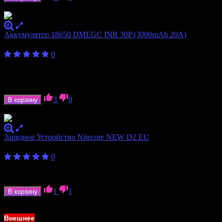
В наличии
Аккумулятор 18650 DMEGC INR 30P (3000mAh 20A)
330
₽
0
Ёмкость аккумулятора
3000 мАч
Формат аккумулятора
18650
Ток отдачи
20 А
3
0
В корзину
В наличии
Зарядное Устройство Nitecore NEW D2 EU
1 750
₽
0
Количество слотов
2
Формат аккумулятора
18350, 18650, 20700, 21700
1
1
В корзину
В наличии
Внешнее