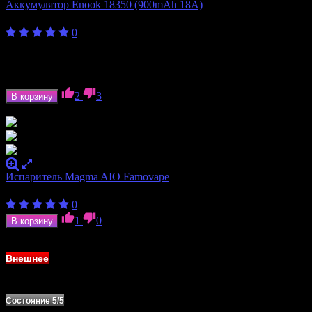
Аккумулятор Enook 18350 (900mAh 18A)
400
₽
0
Ёмкость аккумулятора
900 мАч
Формат аккумулятора
18350
Ток отдачи
18 А
2
3
В корзину
В наличии
Испаритель Magma AIO Famovape
400
₽
0
1
0
В корзину
В наличии
Внешнее
Состояние 5/5