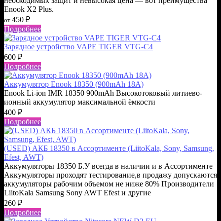
необходимых защит и невысокая цена — вот преимущества
Enook X2 Plus.
450
₽
от
Подробнее
Зарядное устройство VAPE TIGER VTG-C4
600
₽
Подробнее
Аккумулятор Enook 18350 (900mAh 18A)
Enook Li-ion IMR 18350 900mAh Высокотоковый литиево-
ионный аккумулятор максимальной ёмкости
400
₽
Подробнее
(USED) АКБ 18350 в Ассортименте (LiitoKala, Sony, Samsung,
Efest, AWT)
Аккумуляторы 18350 Б.У всегда в наличии и в Ассортименте
Аккумуляторы проходят тестирование,в продажу допускаются
аккумуляторы рабочим объемом не ниже 80% Производители
LiitoKala Samsung Sony AWT Efest и другие
260
₽
Подробнее