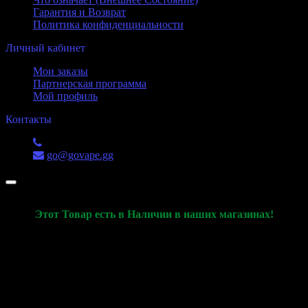
Гарантия и Возврат
Политика конфиденциальности
Личный кабинет
Мои заказы
Партнерская программа
Мой профиль
Контакты
+7 (988) 551-52-53
go@govape.gg
Этот Товар есть в Наличии в наших магазинах!
Данная Карточка товара используется только для
демонстрации характеристик товара и его актуального
наличия в наших розничных магазинах
Ознакомиться с товаром, оплатить и купить товар, вы сможете