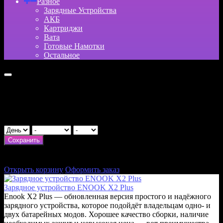
Разное
Зарядные Устройства
АКБ
Картриджи
Вата
Готовые Намотки
Остальное
Укажите возраст
День рождения
Сохранить
×
Итого:
0
₽
Открыть корзину
Оформить заказ
Зарядное устройство ENOOK X2 Plus
Enook X2 Plus — обновленная версия простого и надёжного
зарядного устройства, которое подойдёт владельцам одно- и
двух батарейных модов. Хорошее качество сборки, наличие