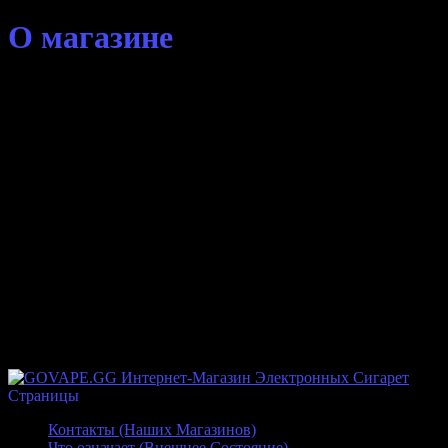
О магазине
⭐⭐⭐⭐⭐ Вейп Шоп GOVAPE.GG Это Продажа Электронных
Сигарет Вэйп а так же Комплектующих для них
Готовые наборы (Компактные Pod Системы, Сеты Плат,
Сеты Мех Модов, Одноразовые электронные сигареты)
Бокс Моды (Разной Мощности, Разные Размеры)
Атомайзеры (Бак,Дрипка,Бако-Дрипка)
Аксессуары (Элементы Питания, Зарядные Устройства,
Койлы, Вата)
Жидкости (Жидкость для Вейпа и SALT для Под систем
по самым низким ценам в Ростове-на-Дону)
Покупка Продажа Обмен Так же мы готовы дорого купить
ваш старый набор или Обменять его на любой новый
представленный на нашем сайте
Страницы
Контакты (Наших Магазинов)
Что означает (Внешнее Состояние)