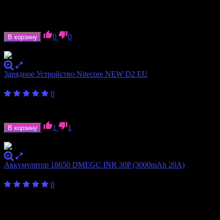
слотов
Формат
10340, 10440, 10500, 14500, 16650, 18350,
аккумулятора
18490, 18500, 18650, 20700, 21700, 26500, 26650
0
0
В корзину
В наличии
Зарядное Устройство Nitecore NEW D2 EU
1 750
₽
0
Количество слотов
2
Формат аккумулятора
18350, 18650, 20700, 21700
1
1
В корзину
В наличии
Аккумулятор 18650 DMEGC INR 30P (3000mAh 20A)
330
₽
0
Ёмкость аккумулятора
3000 мАч
Формат аккумулятора
18650
Ток отдачи
20 А