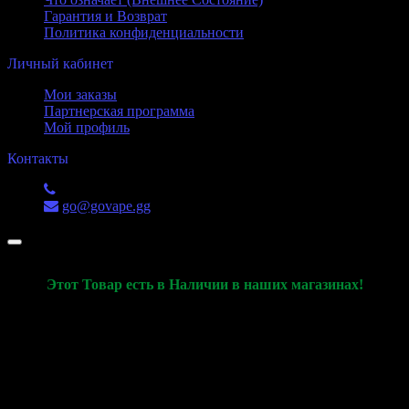
Гарантия и Возврат
Политика конфиденциальности
Личный кабинет
Мои заказы
Партнерская программа
Мой профиль
Контакты
+7 (988) 551-52-53
go@govape.gg
Этот Товар есть в Наличии в наших магазинах!
Данная Карточка товара используется только для
демонстрации характеристик товара и его актуального
наличия в наших розничных магазинах
Ознакомиться с товаром, оплатить и купить товар, вы сможете