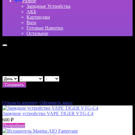
Разное
Зарядные Устройства
АКБ
Картриджи
Вата
Готовые Намотки
Остальное
Укажите возраст
День рождения
Сохранить
×
Итого:
0
₽
Открыть корзину
Оформить заказ
Зарядное устройство VAPE TIGER VTG-C4
600
₽
Подробнее