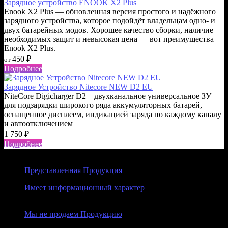
Зарядное устройство ENOOK X2 Plus
Enook X2 Plus — обновленная версия простого и надёжного
зарядного устройства, которое подойдёт владельцам одно- и
двух батарейных модов. Хорошее качество сборки, наличие
необходимых защит и невысокая цена — вот преимущества
Enook X2 Plus.
450
₽
от
Подробнее
Зарядное Устройство Nitecore NEW D2 EU
NiteCore Digicharger D2 – двухканальное универсальное ЗУ
для подзарядки широкого ряда аккумуляторных батарей,
оснащенное дисплеем, индикацией заряда по каждому каналу
и автоотключением
1 750
₽
Подробнее
Представленная Продукция
Имеет информационный характер
Мы не продаем Продукцию