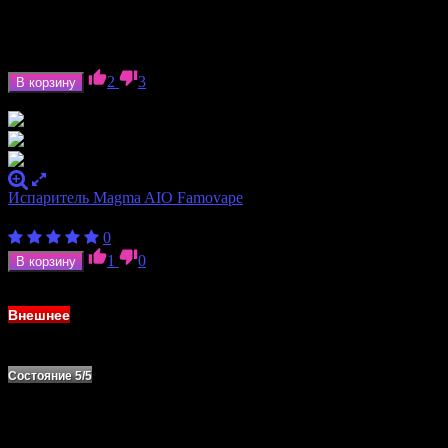
Ёмкость аккумулятора
900 мАч
Формат аккумулятора
18350
Ток отдачи
18 А
2
3
В корзину
В наличии
Испаритель Magma AIO Famovape
400
₽
0
1
0
В корзину
В наличии
Внешнее
Состояние 5/5