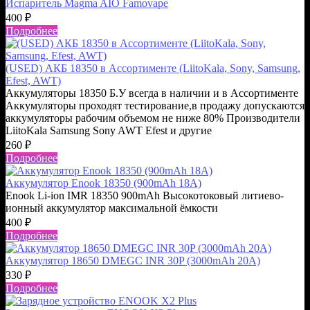
Испаритель Magma AIO Famovape
400
₽
Подробнее
(USED) АКБ 18350 в Ассортименте (LiitoKala, Sony, Samsung,
Efest, AWT)
Аккумуляторы 18350 Б.У всегда в наличии и в Ассортименте
Аккумуляторы проходят тестирование,в продажу допускаются
аккумуляторы рабочим объемом не ниже 80% Производители
LiitoKala Samsung Sony AWT Efest и другие
260
₽
Подробнее
Аккумулятор Enook 18350 (900mAh 18A)
Enook Li-ion IMR 18350 900mAh Высокотоковый литиево-
ионный аккумулятор максимальной ёмкости
400
₽
Подробнее
Аккумулятор 18650 DMEGC INR 30P (3000mAh 20A)
330
₽
Подробнее