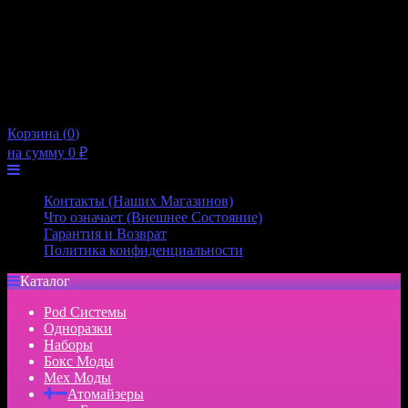
10:00 — 21:00
Пятница
10:00 — 21:00
Суббота
10:00 — 20:00
Воскресенье
10:00 — 20:00
×
Корзина (
0
)
на сумму
0
₽
Меню
Контакты (Наших Магазинов)
Что означает (Внешнее Состояние)
Гарантия и Возврат
Политика конфиденциальности
Каталог
Pod Системы
Одноразки
Наборы
Бокс Моды
Мех Моды
Атомайзеры