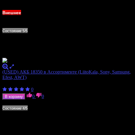
В наличии
Внешнее
Состояние 5/5
(USED) АКБ 18350 в Ассортименте (LiitoKala, Sony, Samsung,
Efest, AWT)
260
₽
0
0
0
В корзину
В наличии
Состояние 4/5