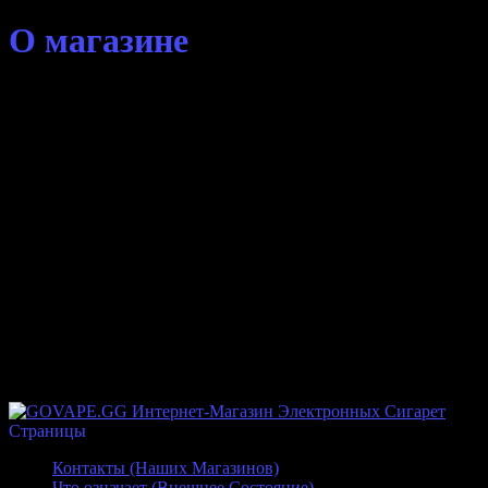
О магазине
⭐⭐⭐⭐⭐ Вейп Шоп GOVAPE.GG Это Продажа Электронных
Сигарет Вэйп а так же Комплектующих для них
Готовые наборы (Компактные Pod Системы, Сеты Плат,
Сеты Мех Модов, Одноразовые электронные сигареты)
Бокс Моды (Разной Мощности, Разные Размеры)
Атомайзеры (Бак,Дрипка,Бако-Дрипка)
Аксессуары (Элементы Питания, Зарядные Устройства,
Койлы, Вата)
Жидкости (Жидкость для Вейпа и SALT для Под систем
по самым низким ценам в Ростове-на-Дону)
Покупка Продажа Обмен Так же мы готовы дорого купить
ваш старый набор или Обменять его на любой новый
представленный на нашем сайте
Страницы
Контакты (Наших Магазинов)
Что означает (Внешнее Состояние)