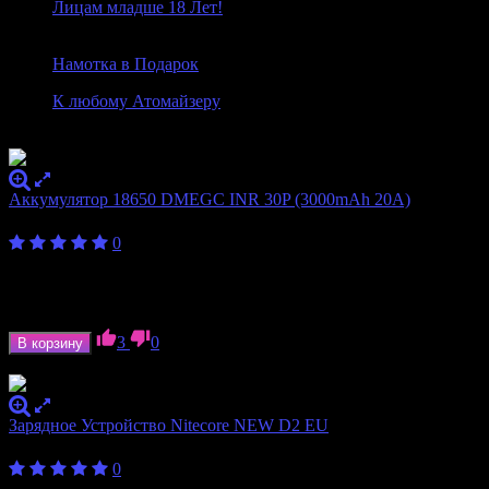
Лицам младше 18 Лет!
Намотка в Подарок
К любому Атомайзеру
Новое на Сайте
Аккумулятор 18650 DMEGC INR 30P (3000mAh 20A)
330
₽
0
Ёмкость аккумулятора
3000 мАч
Формат аккумулятора
18650
Ток отдачи
20 А
3
0
В корзину
В наличии
Зарядное Устройство Nitecore NEW D2 EU
1 750
₽
0