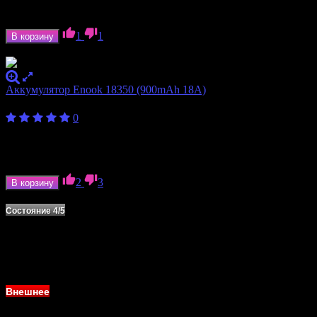
Количество слотов
2
Формат аккумулятора
18350, 18650, 20700, 21700
1
1
В корзину
В наличии
Аккумулятор Enook 18350 (900mAh 18A)
400
₽
0
Ёмкость аккумулятора
900 мАч
Формат аккумулятора
18350
Ток отдачи
18 А
2
3
В корзину
В наличии
Состояние 4/5
Внешнее