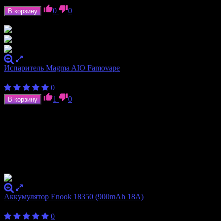
0
0
В корзину
В наличии
Испаритель Magma AIO Famovape
400
₽
0
1
0
В корзину
В наличии
Перетащите несколько товаров в список
sale
в бекенде вашего
интернет-магазина (список находится в левой колонке в
разделе «Товары»), и эти товары будут автоматически
опубликованы здесь на витрине вашего магазина.
Хиты Продаж
Аккумулятор Enook 18350 (900mAh 18A)
400
₽
0