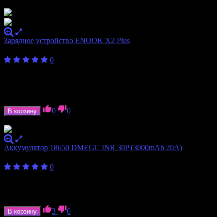
Зарядное устройство ENOOK X2 Plus
450
₽
от
0
Количество
2
слотов
Формат
10340, 10440, 10500, 14500, 16650, 18350,
аккумулятора
18490, 18500, 18650, 20700, 21700, 26500, 26650
0
0
В корзину
В наличии
Аккумулятор 18650 DMEGC INR 30P (3000mAh 20A)
330
₽
0
Ёмкость аккумулятора
3000 мАч
Формат аккумулятора
18650
Ток отдачи
20 А
3
0
В корзину