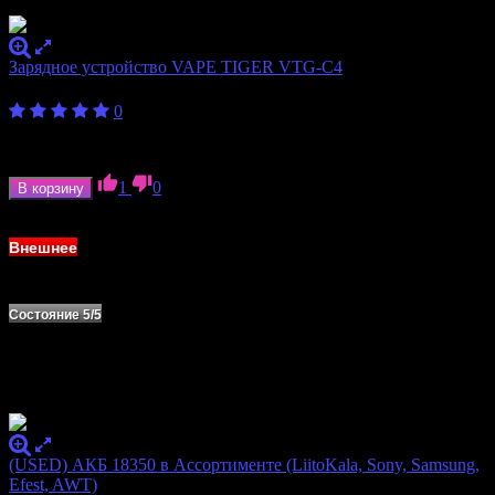
Зарядное устройство VAPE TIGER VTG-C4
600
₽
0
Количество слотов
4
Формат аккумулятора
18350, 18650
1
0
В корзину
В наличии
Внешнее
Состояние 5/5
(USED) АКБ 18350 в Ассортименте (LiitoKala, Sony, Samsung,
Efest, AWT)