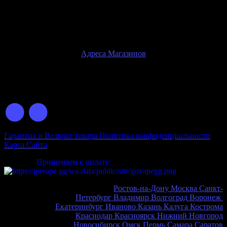
только при личном посещении розничного магазина
Внимание!
Физические магазины находятся только в
г.Ростов-на-Дону
Адреса Магазинов
© 2026 GOVAPE.GG Интернет-Магазин Электронных
Сигарет
Гарантия и Возврат товара
Политика конфиденциальности
Карта Сайта
Принимаем к оплате:
Ростов-на-Дону
Москва
Санкт-
Петербург
Владимир
Волгоград
Воронеж
Екатеринбург
Иваново
Казань
Калуга
Кострома
Краснодар
Красноярск
Нижний Новгород
Новосибирск
Омск
Пермь
Самара
Саратов