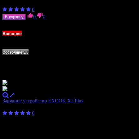
260
₽
0
0
0
В корзину
В наличии
Внешнее
Состояние 5/5
Зарядное устройство ENOOK X2 Plus
450
₽
от
0
Количество
2
слотов
Формат
10340, 10440, 10500, 14500, 16650, 18350,
аккумулятора
18490, 18500, 18650, 20700, 21700, 26500, 26650