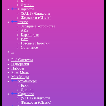
Баки
Дрипки
Жидкости
(SALT) Жидкости
Жидкости (Classic)
Разное
Зарядные Устройства
АКБ
Картриджи
Вата
Готовые Намотки
Остальное
...
Pod Системы
Одноразки
Наборы
Бокс Моды
Мех Моды
Атомайзеры
Баки
Дрипки
Жидкости
(SALT) Жидкости
Жидкости (Classic)