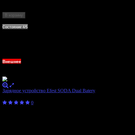
Количество слотов
2
Формат аккумулятора
18650
В корзину
Нет в наличии
Состояние 4/5
Внешнее
Зарядное устройство Efest SODA Dual Batery
500
₽
0
Бренд
Efest
Количество
2
слотов
Формат
10440, 14500, 14650, 16340, 16650, 17650,
аккумулятора
17670, 18350, 18490, 18500, 18650