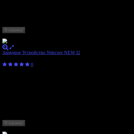
Количество
1
слотов
10440, 14500, 16340, 17335, 17500, 17670,
Формат
18490, 18500, 18650, 20700, 21700, 22650,
аккумулятора
26650, AA, AAA
В корзину
Нет в наличии
Зарядное Устройство Nitecore NEW I2
1 100
₽
0
Бренд
Nitecore
Количество
2
слотов
10340, 10350, 10440, 10500, 12340, 12500,
12650, 13450, 13500, 13650, 14350, 14430,
Формат
14500, 14650, 16340, 16500, 16650, 17350,
аккумулятора
17500, 17650, 17670, 18350, 18490, 18500,
18650, 18700, 20700, 21700, 22500, 22650,
25500, 26500, 26650, AA, AAA, AAAA, C, D
В корзину
Нет в наличии