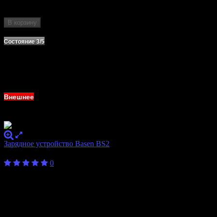
Формат
10440, 14500, 16340, 17500, 17670, 18350,
аккумулятора
18490, 18650
В корзину
Нет в наличии
Состояние 3/5
Внешнее
Зарядное устройство Basen BS2
400
₽
0
Бренд
Basen
Количество
2
слотов
10340, 10350, 10440, 10500, 12340, 12500,
12650, 13450, 13500, 13650, 14350, 14430,