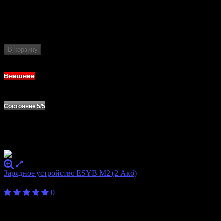
Количество
4
слотов
Формат
10440, 14500, 16340, 17500, 17670, 18350,
аккумулятора
18490, 18650, AA, AAA, C
В корзину
Нет в наличии
Внешнее
Состояние 5/5
Зарядное устройство ESYB M2 (2 Акб)
500
₽
0
Бренд
ESYB
Количество
2