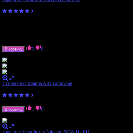
450
₽
от
0
Бренд
ENOOK
Количество
2
слотов
Формат
10340, 10440, 10500, 14500, 16650, 18350,
аккумулятора
18490, 18500, 18650, 20700, 21700, 26500, 26650
0
0
В корзину
В наличии
Испаритель Magma AIO Famovape
400
₽
0
Бренд
Famovape
1
0
В корзину
В наличии
Зарядное Устройство Nitecore NEW D2 EU