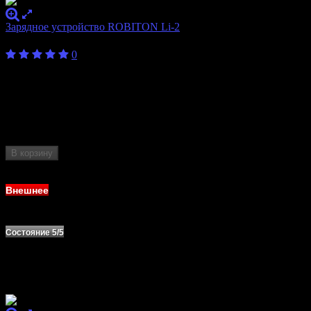
Зарядное устройство ROBITON Li-2
400
₽
0
Внешнее
4/5
состояние
Бренд
ROBITON
10440, 14500, 16340, 17335, 17500, 17670,
Формат
18490, 18500, 18650, 20700, 21700, 22650,
аккумулятора
26650, AA, AAA
В корзину
Нет в наличии
Внешнее
Состояние 5/5