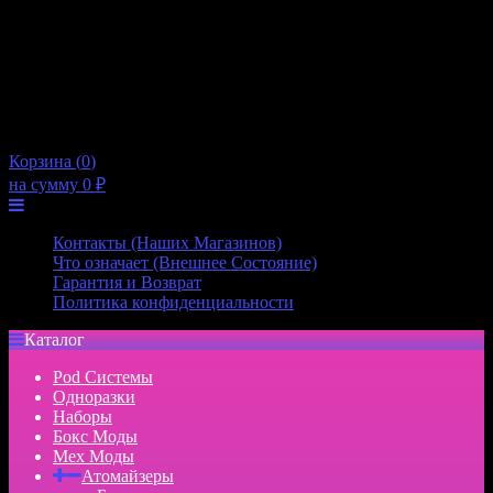
10:00 — 21:00
Пятница
10:00 — 21:00
Суббота
10:00 — 20:00
Воскресенье
10:00 — 20:00
×
Корзина (
0
)
на сумму
0
₽
Меню
Контакты (Наших Магазинов)
Что означает (Внешнее Состояние)
Гарантия и Возврат
Политика конфиденциальности
Каталог
Pod Системы
Одноразки
Наборы
Бокс Моды
Мех Моды
Атомайзеры