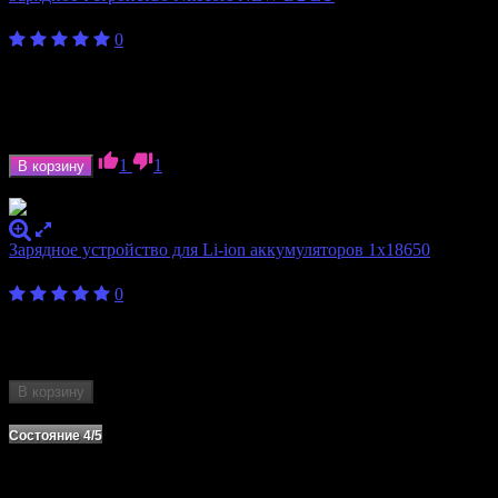
1 750
₽
0
Внешнее состояние
Новый
Бренд
Nitecore
Количество слотов
2
Формат аккумулятора
18350, 18650, 20700, 21700
1
1
В корзину
В наличии
Зарядное устройство для Li-ion аккумуляторов 1х18650
200
₽
0
Бренд
NoName
Количество слотов
1
Формат аккумулятора
18650
В корзину
Нет в наличии
Состояние 4/5