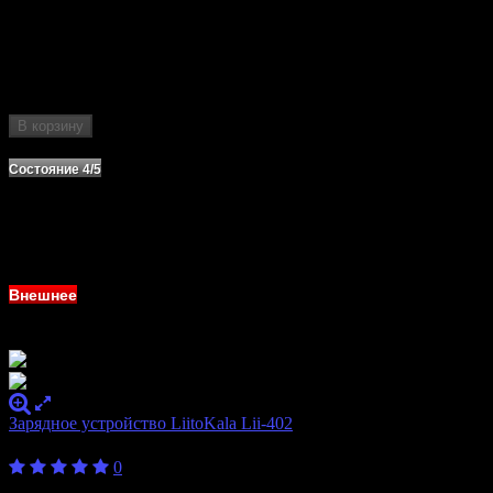
Бренд
LiitoKala
Количество
2
слотов
Формат
10440, 14500, 16340, 17355, 17500, 17670,
аккумулятора
18490, 18650, 22650, 26500, 26650, AA, AAA
В корзину
Нет в наличии
Состояние 4/5
Внешнее
Зарядное устройство LiitoKala Lii-402
700
₽
0
Бренд
LiitoKala