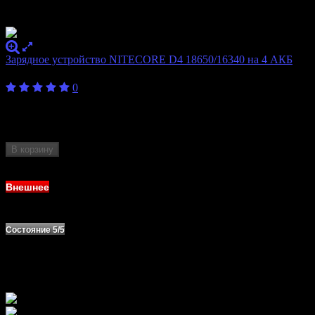
Зарядное устройство NITECORE D4 18650/16340 на 4 АКБ
900
₽
0
Бренд
Nitecore
Количество слотов
4
Формат аккумулятора
18650, 20700, 21700, 26650
В корзину
Нет в наличии
Внешнее
Состояние 5/5