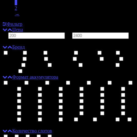
1
2
→
Фильтр
Цена
от
до
руб.
Бренд
AWT
Basen
Brillipower
Canadd
Efest
ENOOK
ESYB
Famovape
LiitoKala
MHZ
Nitecore
NoName
ROBITON
VAPE TIGER
XTAR
Golisi
Формат аккумулятора
10340
10350
10440
10500
12340
12500
12650
13450
13500
13650
14350
14430
14500
14650
16340
16500
16650
17335
17350
17355
17500
17650
17670
17700
18350
18490
18500
18650
18700
20600
20700
21700
22500
22650
22700
25500
26500
26650
26700
AA
AAA
AAAA
C
D
Количество слотов
1
2
4
6
8