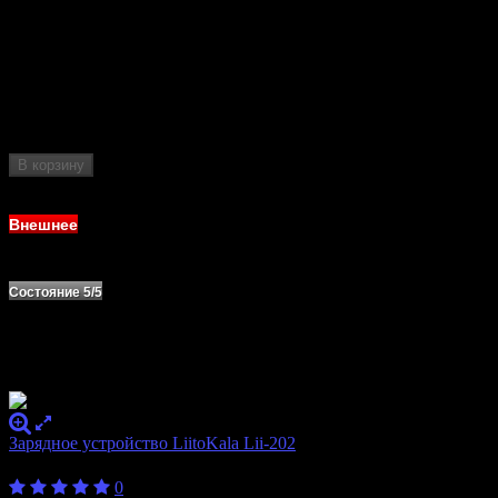
Количество
2
слотов
10340, 10350, 10440, 10500, 12340, 12500,
12650, 13450, 13500, 13650, 14350, 14430,
Формат
14500, 14650, 16340, 16500, 16650, 17350,
аккумулятора
17500, 17650, 17670, 18350, 18490, 18500,
18650, 20700, 21700, 22500, 22650, 25500, 26500
В корзину
Нет в наличии
Внешнее
Состояние 5/5
Зарядное устройство LiitoKala Lii-202
450
₽
от
0