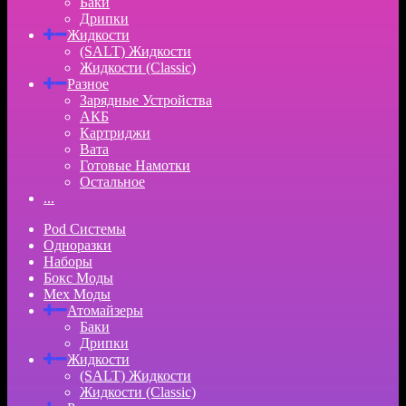
Баки
Дрипки
Жидкости
(SALT) Жидкости
Жидкости (Classic)
Разное
Зарядные Устройства
АКБ
Картриджи
Вата
Готовые Намотки
Остальное
...
Pod Системы
Одноразки
Наборы
Бокс Моды
Мех Моды
Атомайзеры
Баки
Дрипки
Жидкости
(SALT) Жидкости
Жидкости (Classic)