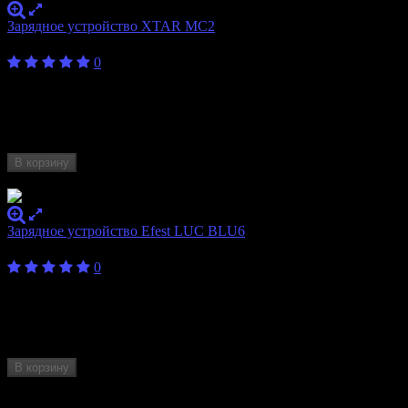
Зарядное устройство XTAR MC2
350
₽
0
Внешнее состояние
4/5
Бренд
XTAR
Количество слотов
2
Формат аккумулятора
18650, 20700, 21700
В корзину
Нет в наличии
Зарядное устройство Efest LUC BLU6
1 590
₽
от
0
Внешнее состояние
Новый
Бренд
Efest
Количество слотов
6
Формат аккумулятора
18650, 20700, 21700, 26650
В корзину
Нет в наличии