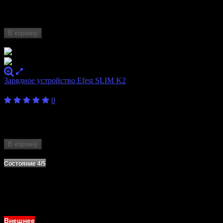
слотов
Формат
10440, 14500, 14650, 16340, 17500, 17670,
аккумулятора
18350, 18490, 18500, 18650, 18700
В корзину
Нет в наличии
Зарядное устройство Efest SLIM K2
600
₽
от
0
Бренд
Efest
Количество слотов
2
Формат аккумулятора
18350, 18650, 20700, 21700, 26650
В корзину
Нет в наличии
Состояние 4/5
Внешнее