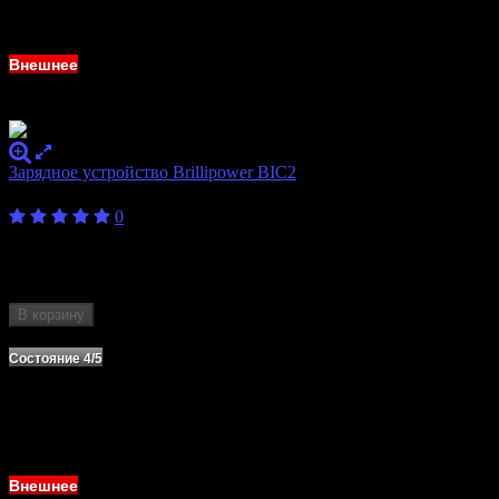
Внешнее
Зарядное устройство Brillipower BIC2
500
₽
0
Бренд
Brillipower
Количество слотов
2
Формат аккумулятора
18650, 26650
В корзину
Нет в наличии
Состояние 4/5
Внешнее