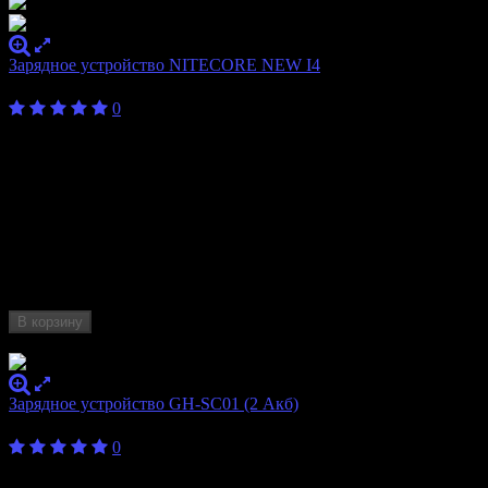
Зарядное устройство NITECORE NEW I4
700
₽
от
0
Бренд
Nitecore
Количество
4
слотов
10340, 10350, 10440, 10500, 12340, 12500,
12650, 13450, 13500, 13650, 14350, 14430,
Формат
14500, 14650, 16340, 16500, 16650, 17350,
аккумулятора
17500, 17650, 17670, 18350, 18490, 18500,
18650, 22500, 22650, 25500, 26500, 26650, AA,
AAA, AAAA, C, D
В корзину
Нет в наличии
Зарядное устройство GH-SC01 (2 Акб)
400
₽
0
Бренд
MHZ