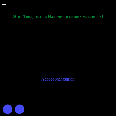
Этот Товар есть в Наличии в наших магазинах!
Данная Карточка товара используется только для
демонстрации характеристик товара и его актуального
наличия в наших розничных магазинах
Ознакомиться с товаром, оплатить и купить товар, вы сможете
только при личном посещении розничного магазина
Внимание!
Физические магазины находятся только в
г.Ростов-на-Дону
Адреса Магазинов
© 2026 GOVAPE.GG Интернет-Магазин Электронных
Сигарет