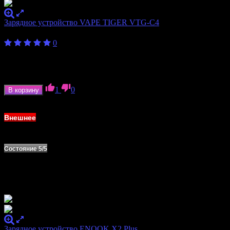
Зарядное устройство VAPE TIGER VTG-C4
600
₽
0
Бренд
VAPE TIGER
Количество слотов
4
Формат аккумулятора
18350, 18650
1
0
В корзину
В наличии
Внешнее
Состояние 5/5
Зарядное устройство ENOOK X2 Plus