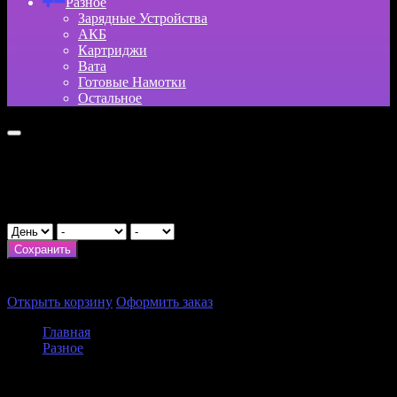
Разное
Зарядные Устройства
АКБ
Картриджи
Вата
Готовые Намотки
Остальное
Укажите возраст
День рождения
Сохранить
×
Итого:
0
₽
Открыть корзину
Оформить заказ
Главная
Разное
Зарядные Устройства