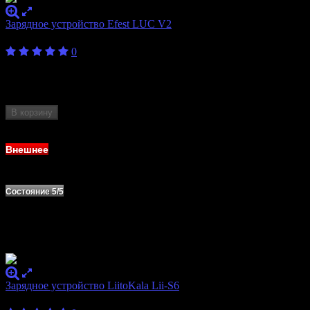
Зарядное устройство Efest LUC V2
600
₽
от
0
Бренд
Efest
Количество слотов
2
Формат аккумулятора
18650, 20700, 21700, 26650
В корзину
Нет в наличии
Внешнее
Состояние 5/5
Зарядное устройство LiitoKala Lii-S6
1 400
₽