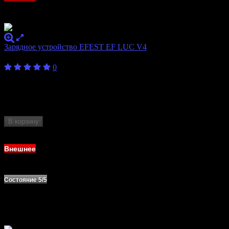
Зарядное устройство EFEST EF LUC V4
800
₽
0
Бренд
Efest
Количество слотов
4
Формат
10440, 14500, 16340, 18350, 18500, 18650,
аккумулятора
26650
В корзину
Нет в наличии
Внешнее
Состояние 5/5