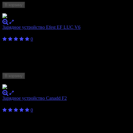
В корзину
Нет в наличии
Зарядное устройство Efest EF LUC V6
1 400
₽
от
0
Бренд
Efest
Количество
6
слотов
Формат
10440, 14500, 14650, 16340, 16650, 17350,
аккумулятора
17650, 17670, 18490, 18500, 18650, 26500, 26650
В корзину
Нет в наличии
Зарядное устройство Canadd F2
500
₽
0
Бренд
Canadd
Количество
2
слотов