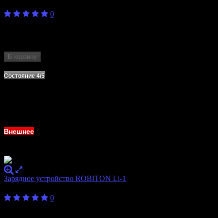
500
₽
0
Бренд
Efest
Количество слотов
1
Формат аккумулятора
18350, 18650, 20700, 21700, 26650
В корзину
Нет в наличии
Состояние 4/5
Внешнее
Зарядное устройство ROBITON Li-1
300
₽
0
Бренд
ROBITON