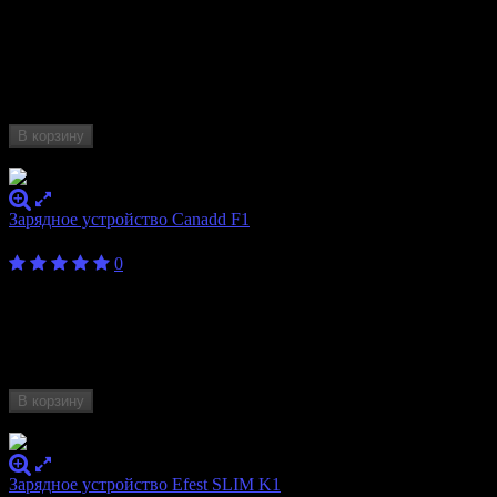
10340, 10350, 10440, 10500, 12340, 12500,
12650, 13450, 13500, 13650, 14350, 14430,
Формат
14500, 14650, 16340, 16500, 16650, 17350,
аккумулятора
17500, 17650, 17670, 17700, 18350, 18490,
18500, 18650, 18700, 20700, 21700, 22500,
22650, 22700, 25500, 26500, 26650, 26700
В корзину
Нет в наличии
Зарядное устройство Canadd F1
400
₽
0
Бренд
Canadd
Количество
1
слотов
Формат
10440, 14500, 16340, 17500, 17670, 18350,
аккумулятора
18490, 18650
В корзину
Нет в наличии
Зарядное устройство Efest SLIM K1