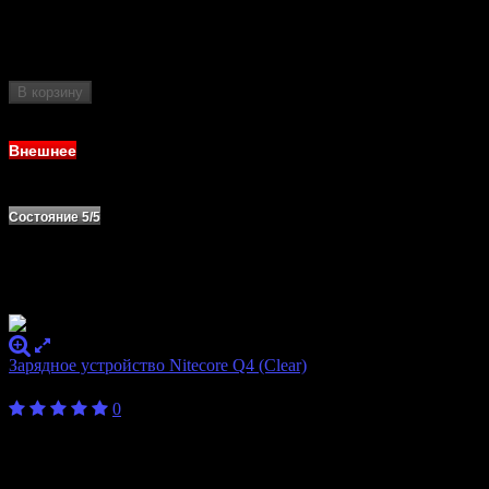
Формат
14500, 14650, 16340, 16500, 16650, 17335,
аккумулятора
17500, 17650, 17670, 18350, 18490, 18500,
18650, 18700, 20700, 21700, 25500, 26500,
26650, AA, AAA, AAAA, C
В корзину
Нет в наличии
Внешнее
Состояние 5/5
Зарядное устройство Nitecore Q4 (Clear)
800
₽
0
Бренд
Nitecore
Количество
4
слотов