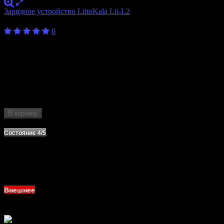
Зарядное устройство LiitoKala Lii-L2
450
₽
0
Внешнее
5/5
состояние
Бренд
LiitoKala
Количество
2
слотов
Формат
14500, 16340, 17500, 17700, 18350, 18490,
аккумулятора
18650, 20700, 21700, 22650, 26500
В корзину
Нет в наличии
Состояние 4/5
Внешнее