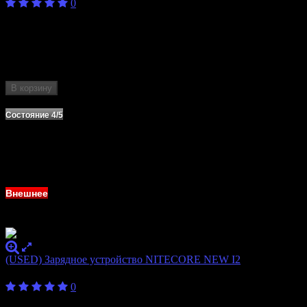
0
Бренд
LiitoKala
Количество
6
слотов
Формат
10440, 14500, 16340, 17500, 17670, 18350,
аккумулятора
18490, 18650, 20700, 21700, 26650
В корзину
Нет в наличии
Состояние 4/5
Внешнее
(USED) Зарядное устройство NITECORE NEW I2
600
₽
0
Бренд
Nitecore